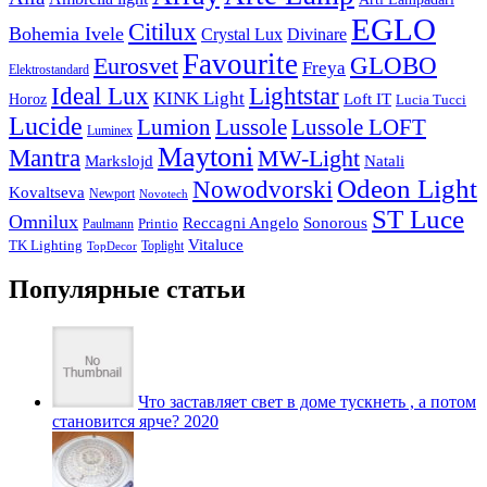
EGLO
Citilux
Bohemia Ivele
Crystal Lux
Divinare
Favourite
Eurosvet
GLOBO
Freya
Elektrostandard
Ideal Lux
Lightstar
KINK Light
Loft IT
Horoz
Lucia Tucci
Lucide
Lussole
Lumion
Lussole LOFT
Luminex
Maytoni
Mantra
MW-Light
Markslojd
Natali
Odeon Light
Nowodvorski
Kovaltseva
Newport
Novotech
ST Luce
Omnilux
Reccagni Angelo
Sonorous
Printio
Paulmann
Vitaluce
TK Lighting
Toplight
TopDecor
Популярные статьи
Что заставляет свет в доме тускнеть , а потом
становится ярче? 2020