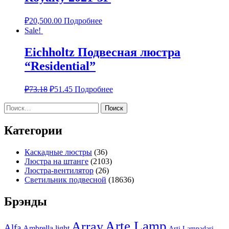
₽
20,500.00
Подробнее
Sale!
Eichholtz Подвесная люстра
“Residential”
₽
73.18
₽
51.45
Подробнее
Найти:
Категории
Каскадные люстры
(36)
Люстра на штанге
(2103)
Люстра-вентилятор
(26)
Светильник подвесной
(18636)
Брэнды
Arte Lamp
Array
Alfa
Ambrella light
Arti Lampadari