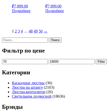
₽
7,899.00
₽
7,899.00
Подробнее
Подробнее
1
2
3
4
…
48
49
50
→
Найти:
Фильтр по цене
Min
Max
Filter
price
price
Категории
Каскадные люстры
(36)
Люстра на штанге
(2103)
Люстра-вентилятор
(26)
Светильник подвесной
(18636)
Брэнды