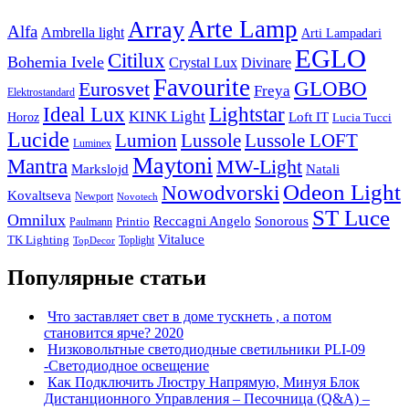
Arte Lamp
Array
Alfa
Ambrella light
Arti Lampadari
EGLO
Citilux
Bohemia Ivele
Crystal Lux
Divinare
Favourite
Eurosvet
GLOBO
Freya
Elektrostandard
Ideal Lux
Lightstar
KINK Light
Loft IT
Horoz
Lucia Tucci
Lucide
Lussole
Lumion
Lussole LOFT
Luminex
Maytoni
Mantra
MW-Light
Markslojd
Natali
Odeon Light
Nowodvorski
Kovaltseva
Newport
Novotech
ST Luce
Omnilux
Reccagni Angelo
Sonorous
Printio
Paulmann
Vitaluce
TK Lighting
Toplight
TopDecor
Популярные статьи
Что заставляет свет в доме тускнеть , а потом
становится ярче? 2020
Низковольтные светодиодные светильники PLI-09
-Светодиодное освещение
Как Подключить Люстру Напрямую, Минуя Блок
Дистанционного Управления – Песочница (Q&A) –