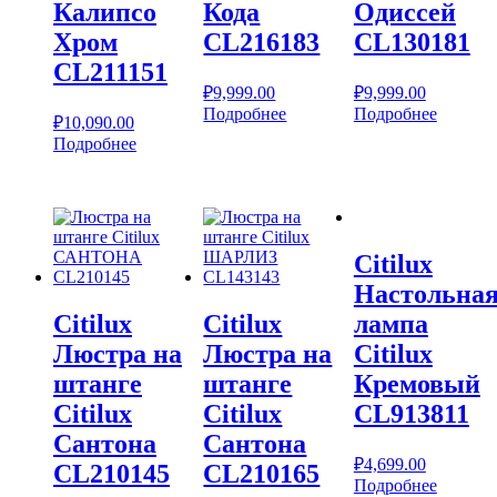
Калипсо
Кода
Одиссей
Хром
CL216183
CL130181
CL211151
₽
9,999.00
₽
9,999.00
Подробнее
Подробнее
₽
10,090.00
Подробнее
Citilux
Настольна
Citilux
Citilux
лампа
Люстра на
Люстра на
Citilux
штанге
штанге
Кремовый
Citilux
Citilux
CL913811
Сантона
Сантона
₽
4,699.00
CL210145
CL210165
Подробнее