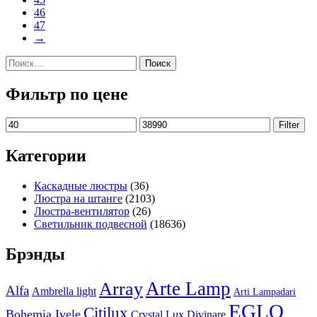
46
47
→
Найти:
Фильтр по цене
Min
Max
Filter
price
price
Категории
Каскадные люстры
(36)
Люстра на штанге
(2103)
Люстра-вентилятор
(26)
Светильник подвесной
(18636)
Брэнды
Arte Lamp
Array
Alfa
Ambrella light
Arti Lampadari
EGLO
Citilux
Bohemia Ivele
Crystal Lux
Divinare