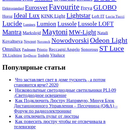
Favourite
Eurosvet
GLOBO
Freya
Elektrostandard
Ideal Lux
Lightstar
KINK Light
Loft IT
Horoz
Lucia Tucci
Lucide
Lussole
Lumion
Lussole LOFT
Luminex
Maytoni
Mantra
MW-Light
Markslojd
Natali
Odeon Light
Nowodvorski
Kovaltseva
Newport
Novotech
ST Luce
Omnilux
Reccagni Angelo
Sonorous
Printio
Paulmann
Vitaluce
TK Lighting
Toplight
TopDecor
Популярные статьи
Что заставляет свет в доме тускнеть , а потом
становится ярче? 2020
Низковольтные светодиодные светильники PLI-09
-Светодиодное освещение
Как Подключить Люстру Напрямую, Минуя Блок
Дистанционного Управления – Песочница (Q&A) –
Форум по радиоэлектронике
Как отключить пульт от люстры
Как повесить люстру чтобы не отсвечивала в
телевизоре