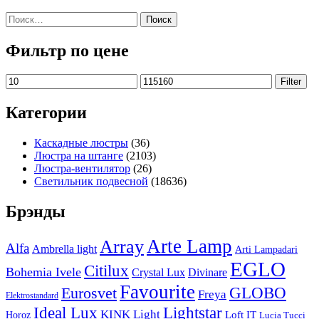
Найти:
Фильтр по цене
Min
Max
Filter
price
price
Категории
Каскадные люстры
(36)
Люстра на штанге
(2103)
Люстра-вентилятор
(26)
Светильник подвесной
(18636)
Брэнды
Arte Lamp
Array
Alfa
Ambrella light
Arti Lampadari
EGLO
Citilux
Bohemia Ivele
Crystal Lux
Divinare
Favourite
Eurosvet
GLOBO
Freya
Elektrostandard
Ideal Lux
Lightstar
KINK Light
Loft IT
Horoz
Lucia Tucci