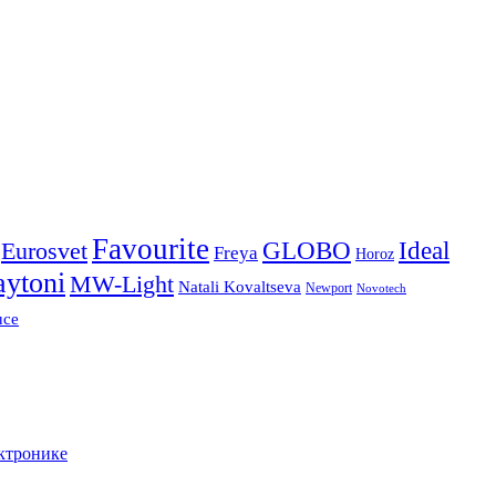
Favourite
Ideal
Eurosvet
GLOBO
Freya
Horoz
ytoni
MW-Light
Natali Kovaltseva
Newport
Novotech
uce
ктронике