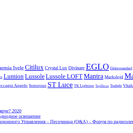
EGLO
Citilux
emia Ivele
Crystal Lux
Divinare
Elektrostandard
Ma
Mantra
Lussole
Lumion
Lussole LOFT
Markslojd
ex
ST Luce
eccagni Angelo
Sonorous
Vital
TK Lighting
Toplight
TopDecor
 ярче? 2020
одиодное освещение
ционного Управления – Песочница (Q&A) – Форум по радиоэле