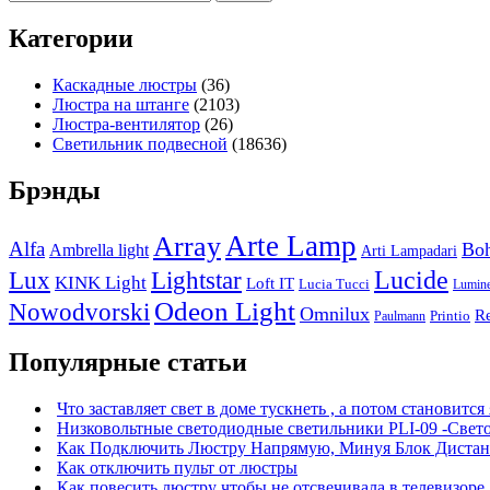
Категории
Каскадные люстры
(36)
Люстра на штанге
(2103)
Люстра-вентилятор
(26)
Светильник подвесной
(18636)
Брэнды
Arte Lamp
Array
Alfa
Boh
Ambrella light
Arti Lampadari
Lucide
Lux
Lightstar
KINK Light
Loft IT
Lucia Tucci
Lumin
Odeon Light
Nowodvorski
Omnilux
R
Printio
Paulmann
Популярные статьи
Что заставляет свет в доме тускнеть , а потом становится
Низковольтные светодиодные светильники PLI-09 -Свет
Как Подключить Люстру Напрямую, Минуя Блок Дистан
Как отключить пульт от люстры
Как повесить люстру чтобы не отсвечивала в телевизоре