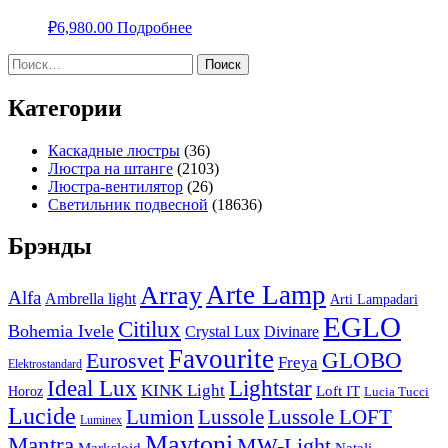
₽
6,980.00
Подробнее
Найти:
Категории
Каскадные люстры
(36)
Люстра на штанге
(2103)
Люстра-вентилятор
(26)
Светильник подвесной
(18636)
Брэнды
Arte Lamp
Array
Alfa
Ambrella light
Arti Lampadari
EGLO
Citilux
Bohemia Ivele
Crystal Lux
Divinare
Favourite
Eurosvet
GLOBO
Freya
Elektrostandard
Ideal Lux
Lightstar
KINK Light
Loft IT
Horoz
Lucia Tucci
Lucide
Lussole
Lumion
Lussole LOFT
Luminex
Maytoni
Mantra
MW-Light
Markslojd