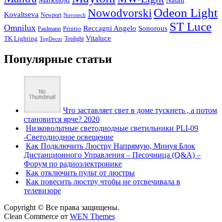
Natali
Odeon Light
Nowodvorski
Kovaltseva
Newport
Novotech
ST Luce
Omnilux
Reccagni Angelo
Sonorous
Printio
Paulmann
Vitaluce
TK Lighting
Toplight
TopDecor
Популярные статьи
Что заставляет свет в доме тускнеть , а потом
становится ярче? 2020
Низковольтные светодиодные светильники PLI-09
-Светодиодное освещение
Как Подключить Люстру Напрямую, Минуя Блок
Дистанционного Управления – Песочница (Q&A) –
Форум по радиоэлектронике
Как отключить пульт от люстры
Как повесить люстру чтобы не отсвечивала в
телевизоре
Copyright © Все права защищены.
Clean Commerce от
WEN Themes