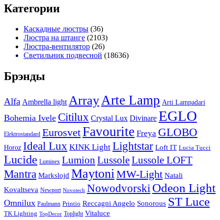
Категории
Каскадные люстры
(36)
Люстра на штанге
(2103)
Люстра-вентилятор
(26)
Светильник подвесной
(18636)
Брэнды
Arte Lamp
Array
Alfa
Ambrella light
Arti Lampadari
EGLO
Citilux
Bohemia Ivele
Crystal Lux
Divinare
Favourite
Eurosvet
GLOBO
Freya
Elektrostandard
Ideal Lux
Lightstar
KINK Light
Loft IT
Horoz
Lucia Tucci
Lucide
Lussole
Lumion
Lussole LOFT
Luminex
Maytoni
Mantra
MW-Light
Markslojd
Natali
Odeon Light
Nowodvorski
Kovaltseva
Newport
Novotech
ST Luce
Omnilux
Reccagni Angelo
Sonorous
Printio
Paulmann
Vitaluce
TK Lighting
Toplight
TopDecor