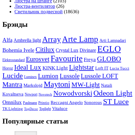
Люстра на штанге
(2103)
Люстра-вентилятор
(26)
Светильник подвесной
(18636)
Брэнды
Arte Lamp
Array
Alfa
Ambrella light
Arti Lampadari
EGLO
Citilux
Bohemia Ivele
Crystal Lux
Divinare
Favourite
Eurosvet
GLOBO
Freya
Elektrostandard
Ideal Lux
Lightstar
KINK Light
Loft IT
Horoz
Lucia Tucci
Lucide
Lussole
Lumion
Lussole LOFT
Luminex
Maytoni
Mantra
MW-Light
Markslojd
Natali
Odeon Light
Nowodvorski
Kovaltseva
Newport
Novotech
ST Luce
Omnilux
Reccagni Angelo
Sonorous
Printio
Paulmann
Vitaluce
TK Lighting
Toplight
TopDecor
Популярные статьи