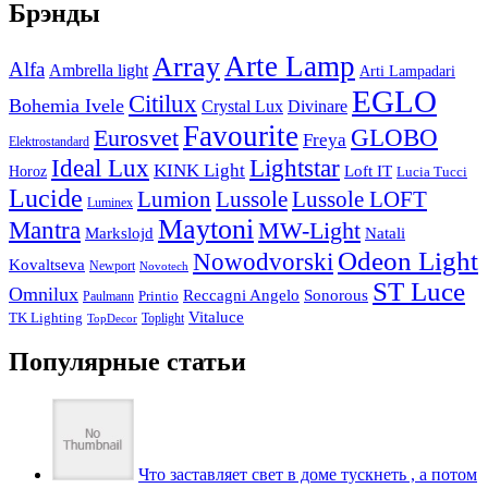
Брэнды
Arte Lamp
Array
Alfa
Ambrella light
Arti Lampadari
EGLO
Citilux
Bohemia Ivele
Crystal Lux
Divinare
Favourite
Eurosvet
GLOBO
Freya
Elektrostandard
Ideal Lux
Lightstar
KINK Light
Loft IT
Horoz
Lucia Tucci
Lucide
Lussole
Lumion
Lussole LOFT
Luminex
Maytoni
Mantra
MW-Light
Markslojd
Natali
Odeon Light
Nowodvorski
Kovaltseva
Newport
Novotech
ST Luce
Omnilux
Reccagni Angelo
Sonorous
Printio
Paulmann
Vitaluce
TK Lighting
Toplight
TopDecor
Популярные статьи
Что заставляет свет в доме тускнеть , а потом