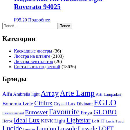
Roverato 94025
₽
95.20
Подробнее
Найти:
Категории
Каскадные люстры
(36)
Люстра на штанге
(2103)
Люстра-вентилятор
(26)
Светильник подвесной
(18636)
Брэнды
Arte Lamp
Array
Alfa
Ambrella light
Arti Lampadari
EGLO
Citilux
Bohemia Ivele
Crystal Lux
Divinare
Favourite
Eurosvet
GLOBO
Freya
Elektrostandard
Ideal Lux
Lightstar
KINK Light
Loft IT
Horoz
Lucia Tucci
Lucide
Lussole
Lumion
Lussole LOFT
Luminex