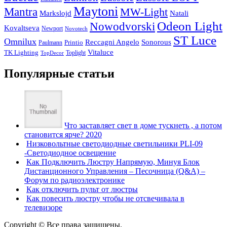
Maytoni
Mantra
MW-Light
Markslojd
Natali
Odeon Light
Nowodvorski
Kovaltseva
Newport
Novotech
ST Luce
Omnilux
Reccagni Angelo
Sonorous
Printio
Paulmann
Vitaluce
TK Lighting
Toplight
TopDecor
Популярные статьи
Что заставляет свет в доме тускнеть , а потом
становится ярче? 2020
Низковольтные светодиодные светильники PLI-09
-Светодиодное освещение
Как Подключить Люстру Напрямую, Минуя Блок
Дистанционного Управления – Песочница (Q&A) –
Форум по радиоэлектронике
Как отключить пульт от люстры
Как повесить люстру чтобы не отсвечивала в
телевизоре
Copyright © Все права защищены.