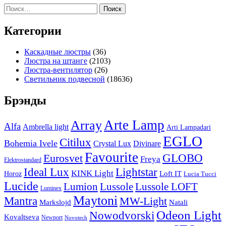
Найти:
Категории
Каскадные люстры
(36)
Люстра на штанге
(2103)
Люстра-вентилятор
(26)
Светильник подвесной
(18636)
Брэнды
Arte Lamp
Array
Alfa
Ambrella light
Arti Lampadari
EGLO
Citilux
Bohemia Ivele
Crystal Lux
Divinare
Favourite
Eurosvet
GLOBO
Freya
Elektrostandard
Ideal Lux
Lightstar
KINK Light
Loft IT
Horoz
Lucia Tucci
Lucide
Lussole
Lumion
Lussole LOFT
Luminex
Maytoni
Mantra
MW-Light
Markslojd
Natali
Odeon Light
Nowodvorski
Kovaltseva
Newport
Novotech