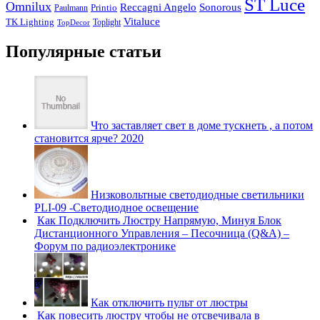
ST Luce
Omnilux
Reccagni Angelo
Sonorous
Printio
Paulmann
Vitaluce
TK Lighting
Toplight
TopDecor
Популярные статьи
Что заставляет свет в доме тускнеть , а потом
становится ярче? 2020
Низковольтные светодиодные светильники
PLI-09 -Светодиодное освещение
Как Подключить Люстру Напрямую, Минуя Блок
Дистанционного Управления – Песочница (Q&A) –
Форум по радиоэлектронике
Как отключить пульт от люстры
Как повесить люстру чтобы не отсвечивала в