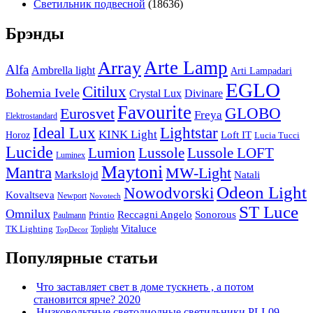
Светильник подвесной
(18636)
Брэнды
Arte Lamp
Array
Alfa
Ambrella light
Arti Lampadari
EGLO
Citilux
Bohemia Ivele
Crystal Lux
Divinare
Favourite
Eurosvet
GLOBO
Freya
Elektrostandard
Ideal Lux
Lightstar
KINK Light
Loft IT
Horoz
Lucia Tucci
Lucide
Lussole
Lumion
Lussole LOFT
Luminex
Maytoni
Mantra
MW-Light
Markslojd
Natali
Odeon Light
Nowodvorski
Kovaltseva
Newport
Novotech
ST Luce
Omnilux
Reccagni Angelo
Sonorous
Printio
Paulmann
Vitaluce
TK Lighting
Toplight
TopDecor
Популярные статьи
Что заставляет свет в доме тускнеть , а потом
становится ярче? 2020
Низковольтные светодиодные светильники PLI-09