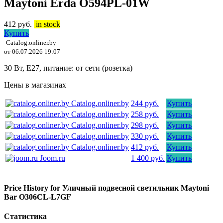
Maytoni Erda O594PL-01W
412
руб.
in stock
Купить
Catalog.onliner.by
от 06.07.2026 19:07
30 Вт, E27, питание: от сети (розетка)
Цены в магазинах
Catalog.onliner.by
244 руб.
Купить
Catalog.onliner.by
258 руб.
Купить
Catalog.onliner.by
298 руб.
Купить
Catalog.onliner.by
330 руб.
Купить
Catalog.onliner.by
412 руб.
Купить
Joom.ru
1 400 руб.
Купить
Price History for Уличный подвесной светильник Maytoni
Bar O306CL-L7GF
Статистика