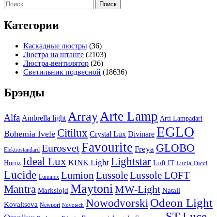
Найти:
Категории
Каскадные люстры
(36)
Люстра на штанге
(2103)
Люстра-вентилятор
(26)
Светильник подвесной
(18636)
Брэнды
Arte Lamp
Array
Alfa
Ambrella light
Arti Lampadari
EGLO
Citilux
Bohemia Ivele
Crystal Lux
Divinare
Favourite
Eurosvet
GLOBO
Freya
Elektrostandard
Ideal Lux
Lightstar
KINK Light
Loft IT
Horoz
Lucia Tucci
Lucide
Lussole
Lumion
Lussole LOFT
Luminex
Maytoni
Mantra
MW-Light
Markslojd
Natali
Odeon Light
Nowodvorski
Kovaltseva
Newport
Novotech
ST Luce