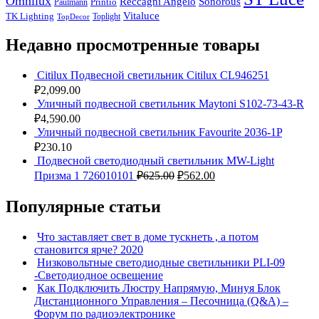
Omnilux
Reccagni Angelo
Sonorous
Printio
Paulmann
Vitaluce
TK Lighting
Toplight
TopDecor
Недавно просмотренные товары
Citilux Подвесной светильник Citilux CL946251
₽
2,099.00
Уличный подвесной светильник Maytoni S102-73-43-R
₽
4,590.00
Уличный подвесной светильник Favourite 2036-1P
₽
230.10
Подвесной светодиодный светильник MW-Light
Призма 1 726010101
₽
625.00
₽
562.00
Популярные статьи
Что заставляет свет в доме тускнеть , а потом
становится ярче? 2020
Низковольтные светодиодные светильники PLI-09
-Светодиодное освещение
Как Подключить Люстру Напрямую, Минуя Блок
Дистанционного Управления – Песочница (Q&A) –
Форум по радиоэлектронике