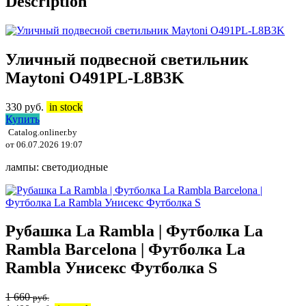
Description
Уличный подвесной светильник
Maytoni O491PL-L8B3K
330
руб.
in stock
Купить
Catalog.onliner.by
от 06.07.2026 19:07
лампы: светодиодные
Рубашка La Rambla | Футболка La
Rambla Barcelona | Футболка La
Rambla Унисекс Футболка S
1 660
руб.