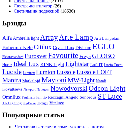
Люстра на штанге
(2103)
Люстра-вентилятор
(26)
Светильник подвесной
(18636)
Брэнды
Arte Lamp
Array
Alfa
Ambrella light
Arti Lampadari
EGLO
Citilux
Bohemia Ivele
Crystal Lux
Divinare
Favourite
Eurosvet
GLOBO
Freya
Elektrostandard
Ideal Lux
Lightstar
KINK Light
Loft IT
Horoz
Lucia Tucci
Lucide
Lussole
Lumion
Lussole LOFT
Luminex
Maytoni
Mantra
MW-Light
Markslojd
Natali
Odeon Light
Nowodvorski
Kovaltseva
Newport
Novotech
ST Luce
Omnilux
Reccagni Angelo
Sonorous
Printio
Paulmann
Vitaluce
TK Lighting
Toplight
TopDecor
Популярные статьи
Что заставляет свет в доме тускнеть , а потом