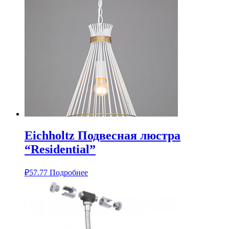
Eichholtz Подвесная люстра
“Residential”
₽
57.77
Подробнее