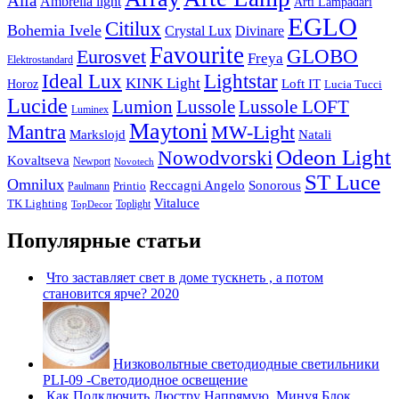
Alfa
Ambrella light
Arti Lampadari
EGLO
Citilux
Bohemia Ivele
Crystal Lux
Divinare
Favourite
Eurosvet
GLOBO
Freya
Elektrostandard
Ideal Lux
Lightstar
KINK Light
Loft IT
Horoz
Lucia Tucci
Lucide
Lussole
Lumion
Lussole LOFT
Luminex
Maytoni
Mantra
MW-Light
Markslojd
Natali
Odeon Light
Nowodvorski
Kovaltseva
Newport
Novotech
ST Luce
Omnilux
Reccagni Angelo
Sonorous
Printio
Paulmann
Vitaluce
TK Lighting
Toplight
TopDecor
Популярные статьи
Что заставляет свет в доме тускнеть , а потом
становится ярче? 2020
Низковольтные светодиодные светильники
PLI-09 -Светодиодное освещение
Как Подключить Люстру Напрямую, Минуя Блок