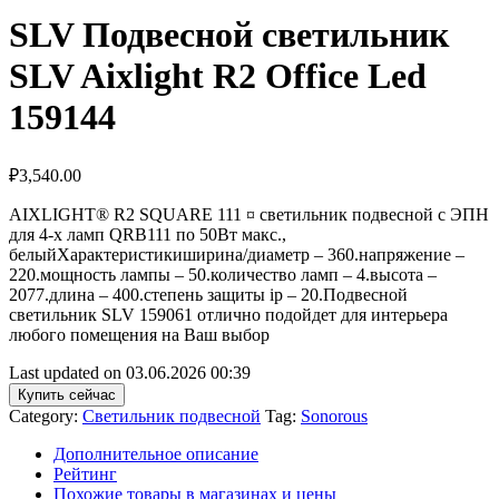
SLV Подвесной светильник
SLV Aixlight R2 Office Led
159144
₽
3,540.00
AIXLIGHT® R2 SQUARE 111 ¤ светильник подвесной с ЭПН
для 4-x ламп QRB111 по 50Вт макс.,
белыйХарактеристикиширина/диаметр – 360.напряжение –
220.мощность лампы – 50.количество ламп – 4.высота –
2077.длина – 400.степень защиты ip – 20.Подвесной
светильник SLV 159061 отлично подойдет для интерьера
любого помещения на Ваш выбор
Last updated on 03.06.2026 00:39
Купить сейчас
Category:
Светильник подвесной
Tag:
Sonorous
Дополнительное описание
Рейтинг
Похожие товары в магазинах и цены