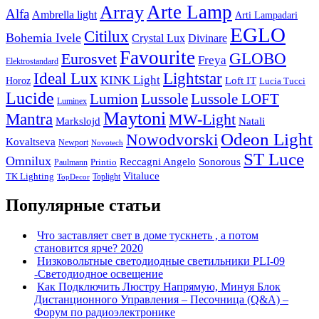
Arte Lamp
Array
Alfa
Ambrella light
Arti Lampadari
EGLO
Citilux
Bohemia Ivele
Crystal Lux
Divinare
Favourite
Eurosvet
GLOBO
Freya
Elektrostandard
Ideal Lux
Lightstar
KINK Light
Loft IT
Horoz
Lucia Tucci
Lucide
Lussole
Lumion
Lussole LOFT
Luminex
Maytoni
Mantra
MW-Light
Markslojd
Natali
Odeon Light
Nowodvorski
Kovaltseva
Newport
Novotech
ST Luce
Omnilux
Reccagni Angelo
Sonorous
Printio
Paulmann
Vitaluce
TK Lighting
Toplight
TopDecor
Популярные статьи
Что заставляет свет в доме тускнеть , а потом
становится ярче? 2020
Низковольтные светодиодные светильники PLI-09
-Светодиодное освещение
Как Подключить Люстру Напрямую, Минуя Блок
Дистанционного Управления – Песочница (Q&A) –
Форум по радиоэлектронике