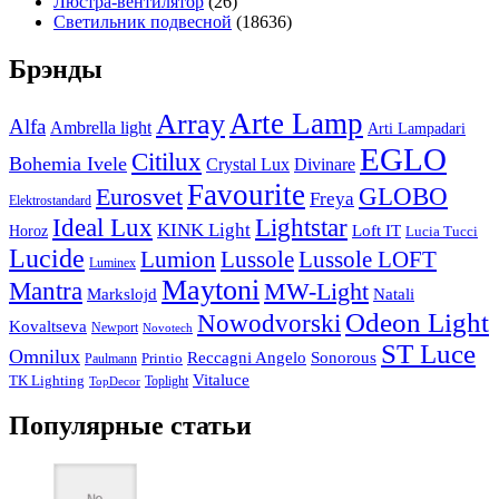
Люстра-вентилятор
(26)
Светильник подвесной
(18636)
Брэнды
Arte Lamp
Array
Alfa
Ambrella light
Arti Lampadari
EGLO
Citilux
Bohemia Ivele
Crystal Lux
Divinare
Favourite
Eurosvet
GLOBO
Freya
Elektrostandard
Ideal Lux
Lightstar
KINK Light
Loft IT
Horoz
Lucia Tucci
Lucide
Lussole
Lumion
Lussole LOFT
Luminex
Maytoni
Mantra
MW-Light
Markslojd
Natali
Odeon Light
Nowodvorski
Kovaltseva
Newport
Novotech
ST Luce
Omnilux
Reccagni Angelo
Sonorous
Printio
Paulmann
Vitaluce
TK Lighting
Toplight
TopDecor
Популярные статьи