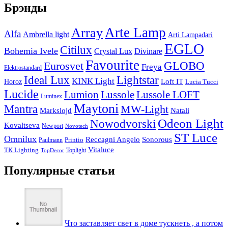
Брэнды
Arte Lamp
Array
Alfa
Ambrella light
Arti Lampadari
EGLO
Citilux
Bohemia Ivele
Crystal Lux
Divinare
Favourite
Eurosvet
GLOBO
Freya
Elektrostandard
Ideal Lux
Lightstar
KINK Light
Loft IT
Horoz
Lucia Tucci
Lucide
Lussole
Lumion
Lussole LOFT
Luminex
Maytoni
Mantra
MW-Light
Markslojd
Natali
Odeon Light
Nowodvorski
Kovaltseva
Newport
Novotech
ST Luce
Omnilux
Reccagni Angelo
Sonorous
Printio
Paulmann
Vitaluce
TK Lighting
Toplight
TopDecor
Популярные статьи
Что заставляет свет в доме тускнеть , а потом