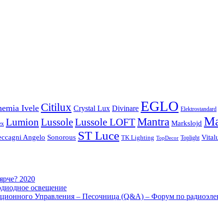
EGLO
Citilux
emia Ivele
Crystal Lux
Divinare
Elektrostandard
Ma
Mantra
Lussole
Lumion
Lussole LOFT
Markslojd
ex
ST Luce
eccagni Angelo
Sonorous
Vital
TK Lighting
Toplight
TopDecor
 ярче? 2020
одиодное освещение
ционного Управления – Песочница (Q&A) – Форум по радиоэле