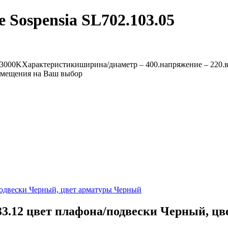
 Sospensia SL702.103.05
00KХарактеристикиширина/диаметр – 400.напряжение – 220.выс
помещения на Ваш выбор
33.12 цвет плафона/подвески Черный, ц