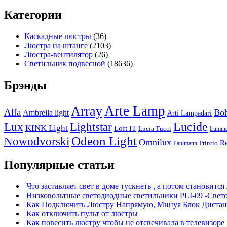
Категории
Каскадные люстры
(36)
Люстра на штанге
(2103)
Люстра-вентилятор
(26)
Светильник подвесной
(18636)
Брэнды
Arte Lamp
Array
Alfa
Boh
Ambrella light
Arti Lampadari
Lucide
Lux
Lightstar
KINK Light
Loft IT
Lucia Tucci
Lumin
Odeon Light
Nowodvorski
Omnilux
R
Printio
Paulmann
Популярные статьи
Что заставляет свет в доме тускнеть , а потом становится
Низковольтные светодиодные светильники PLI-09 -Свет
Как Подключить Люстру Напрямую, Минуя Блок Дистан
Как отключить пульт от люстры
Как повесить люстру чтобы не отсвечивала в телевизоре