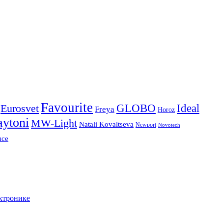
Favourite
Ideal
Eurosvet
GLOBO
Freya
Horoz
ytoni
MW-Light
Natali Kovaltseva
Newport
Novotech
uce
ктронике