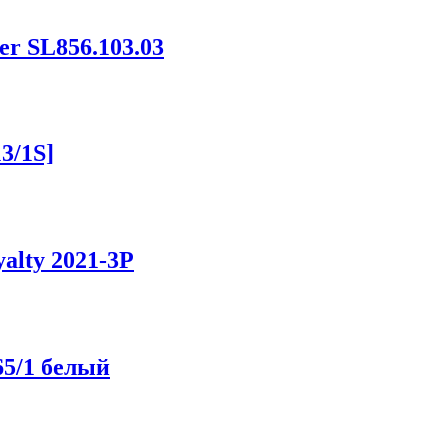
er SL856.103.03
3/1S]
alty 2021-3P
65/1 белый