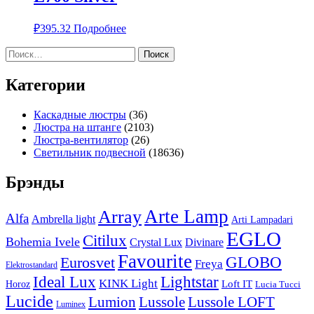
₽
395.32
Подробнее
Найти:
Категории
Каскадные люстры
(36)
Люстра на штанге
(2103)
Люстра-вентилятор
(26)
Светильник подвесной
(18636)
Брэнды
Arte Lamp
Array
Alfa
Ambrella light
Arti Lampadari
EGLO
Citilux
Bohemia Ivele
Crystal Lux
Divinare
Favourite
Eurosvet
GLOBO
Freya
Elektrostandard
Ideal Lux
Lightstar
KINK Light
Loft IT
Horoz
Lucia Tucci
Lucide
Lussole
Lumion
Lussole LOFT
Luminex