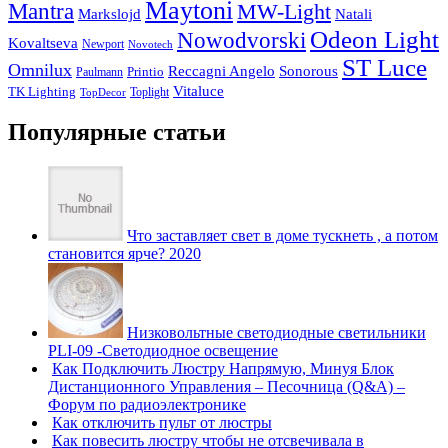
Maytoni
Mantra
MW-Light
Markslojd
Natali
Odeon Light
Nowodvorski
Kovaltseva
Newport
Novotech
ST Luce
Omnilux
Reccagni Angelo
Sonorous
Printio
Paulmann
Vitaluce
TK Lighting
Toplight
TopDecor
Популярные статьи
Что заставляет свет в доме тускнеть , а потом
становится ярче? 2020
Низковольтные светодиодные светильники
PLI-09 -Светодиодное освещение
Как Подключить Люстру Напрямую, Минуя Блок
Дистанционного Управления – Песочница (Q&A) –
Форум по радиоэлектронике
Как отключить пульт от люстры
Как повесить люстру чтобы не отсвечивала в