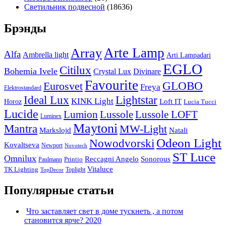
Светильник подвесной
(18636)
Брэнды
Arte Lamp
Array
Alfa
Ambrella light
Arti Lampadari
EGLO
Citilux
Bohemia Ivele
Crystal Lux
Divinare
Favourite
Eurosvet
GLOBO
Freya
Elektrostandard
Ideal Lux
Lightstar
KINK Light
Loft IT
Horoz
Lucia Tucci
Lucide
Lussole
Lumion
Lussole LOFT
Luminex
Maytoni
Mantra
MW-Light
Markslojd
Natali
Odeon Light
Nowodvorski
Kovaltseva
Newport
Novotech
ST Luce
Omnilux
Reccagni Angelo
Sonorous
Printio
Paulmann
Vitaluce
TK Lighting
Toplight
TopDecor
Популярные статьи
Что заставляет свет в доме тускнеть , а потом
становится ярче? 2020