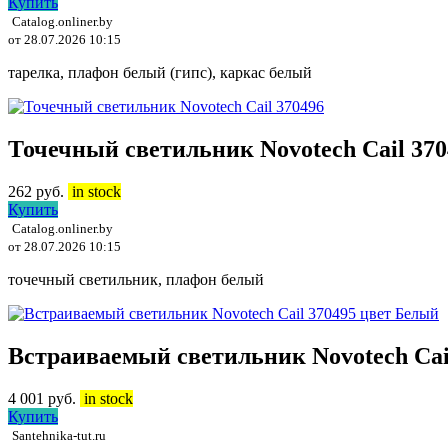
Купить
Catalog.onliner.by
от 28.07.2026 10:15
тарелка, плафон белый (гипс), каркас белый
Точечный светильник Novotech Cail 370
262
руб.
in stock
Купить
Catalog.onliner.by
от 28.07.2026 10:15
точечный светильник, плафон белый
Встраиваемый светильник Novotech Cai
4 001
руб.
in stock
Купить
Santehnika-tut.ru