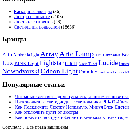
Каскадные люстры
(36)
Люстра на штанге
(2103)
Люстра-вентилятор
(26)
Светильник подвесной
(18636)
Брэнды
Arte Lamp
Array
Alfa
Boh
Ambrella light
Arti Lampadari
Lucide
Lux
Lightstar
KINK Light
Loft IT
Lucia Tucci
Lumin
Odeon Light
Nowodvorski
Omnilux
R
Printio
Paulmann
Популярные статьи
Что заставляет свет в доме тускнеть , а потом становится
Низковольтные светодиодные светильники PLI-09 -Свет
Как Подключить Люстру Напрямую, Минуя Блок Дистан
Как отключить пульт от люстры
Как повесить люстру чтобы не отсвечивала в телевизоре
Copyright © Все права защищены.