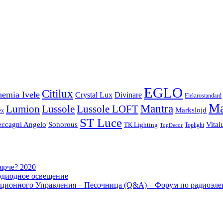
EGLO
Citilux
emia Ivele
Crystal Lux
Divinare
Elektrostandard
Ma
Mantra
Lussole
Lumion
Lussole LOFT
Markslojd
ex
ST Luce
eccagni Angelo
Sonorous
Vital
TK Lighting
Toplight
TopDecor
 ярче? 2020
одиодное освещение
ционного Управления – Песочница (Q&A) – Форум по радиоэле