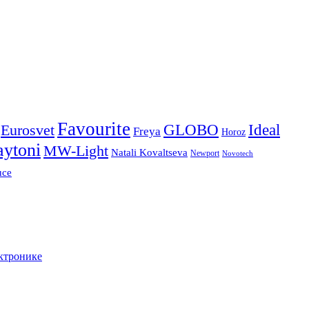
Favourite
Ideal
Eurosvet
GLOBO
Freya
Horoz
ytoni
MW-Light
Natali Kovaltseva
Newport
Novotech
uce
ктронике