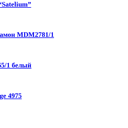
“Satelium”
Рамон MDM2781/1
65/1 белый
ge 4975