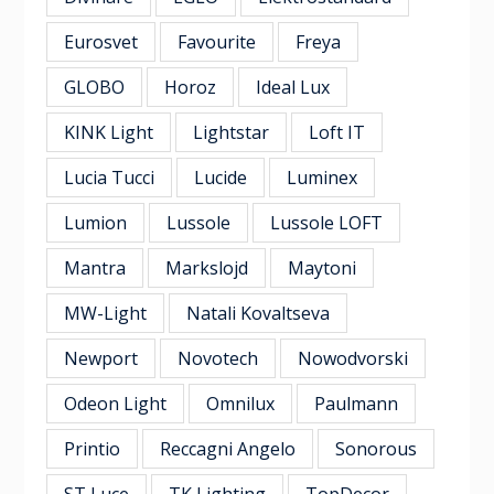
Eurosvet
Favourite
Freya
GLOBO
Horoz
Ideal Lux
KINK Light
Lightstar
Loft IT
Lucia Tucci
Lucide
Luminex
Lumion
Lussole
Lussole LOFT
Mantra
Markslojd
Maytoni
MW-Light
Natali Kovaltseva
Newport
Novotech
Nowodvorski
Odeon Light
Omnilux
Paulmann
Printio
Reccagni Angelo
Sonorous