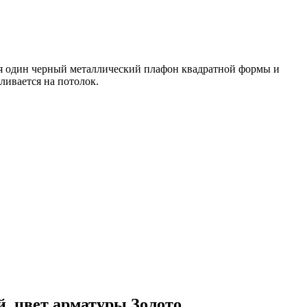
ся один черный металлический плафон квадратной формы и
ливается на потолок.
й, цвет арматуры Золото