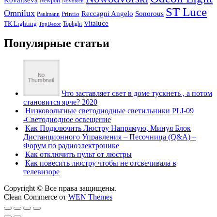
Newport
Novotech
ST Luce
Omnilux
Reccagni Angelo
Sonorous
Printio
Paulmann
Vitaluce
TK Lighting
Toplight
TopDecor
Популярные статьи
Что заставляет свет в доме тускнеть , а потом
становится ярче? 2020
Низковольтные светодиодные светильники PLI-09
-Светодиодное освещение
Как Подключить Люстру Напрямую, Минуя Блок
Дистанционного Управления – Песочница (Q&A) –
Форум по радиоэлектронике
Как отключить пульт от люстры
Как повесить люстру чтобы не отсвечивала в
телевизоре
Copyright © Все права защищены.
Clean Commerce от
WEN Themes