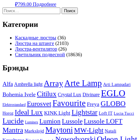
₽
799.00
Подробнее
Найти:
Категории
Каскадные люстры
(36)
Люстра на штанге
(2103)
Люстра-вентилятор
(26)
Светильник подвесной
(18636)
Брэнды
Arte Lamp
Array
Alfa
Ambrella light
Arti Lampadari
EGLO
Citilux
Bohemia Ivele
Crystal Lux
Divinare
Favourite
Eurosvet
GLOBO
Freya
Elektrostandard
Ideal Lux
Lightstar
KINK Light
Loft IT
Horoz
Lucia Tucci
Lucide
Lussole
Lumion
Lussole LOFT
Luminex
Maytoni
Mantra
MW-Light
Markslojd
Natali
Odeon Light
Nowodvorski
Kovaltseva