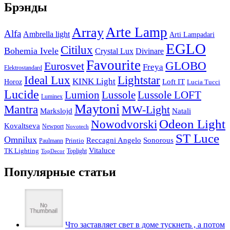
Брэнды
Arte Lamp
Array
Alfa
Ambrella light
Arti Lampadari
EGLO
Citilux
Bohemia Ivele
Crystal Lux
Divinare
Favourite
Eurosvet
GLOBO
Freya
Elektrostandard
Ideal Lux
Lightstar
KINK Light
Loft IT
Horoz
Lucia Tucci
Lucide
Lussole
Lumion
Lussole LOFT
Luminex
Maytoni
Mantra
MW-Light
Markslojd
Natali
Odeon Light
Nowodvorski
Kovaltseva
Newport
Novotech
ST Luce
Omnilux
Reccagni Angelo
Sonorous
Printio
Paulmann
Vitaluce
TK Lighting
Toplight
TopDecor
Популярные статьи
Что заставляет свет в доме тускнеть , а потом