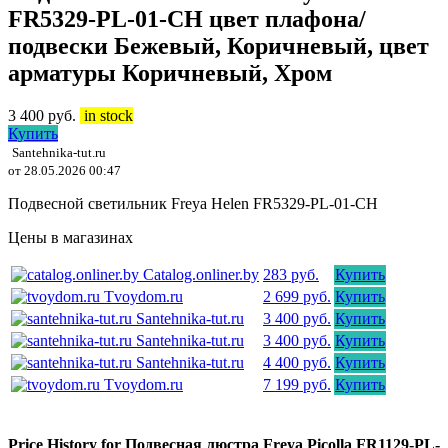
FR5329-PL-01-CH цвет плафона/
подвески Бежевый, Коричневый, цвет
арматуры Коричневый, Хром
3 400
руб.
in stock
Купить
Santehnika-tut.ru
от 28.05.2026 00:47
Подвесной светильник Freya Helen FR5329-PL-01-CH
Цены в магазинах
Catalog.onliner.by
283 руб.
Купить
Tvoydom.ru
2 699 руб.
Купить
Santehnika-tut.ru
3 400 руб.
Купить
Santehnika-tut.ru
3 400 руб.
Купить
Santehnika-tut.ru
4 400 руб.
Купить
Tvoydom.ru
7 199 руб.
Купить
Price History for Подвесная люстра Freya Picolla FR1129-PL-