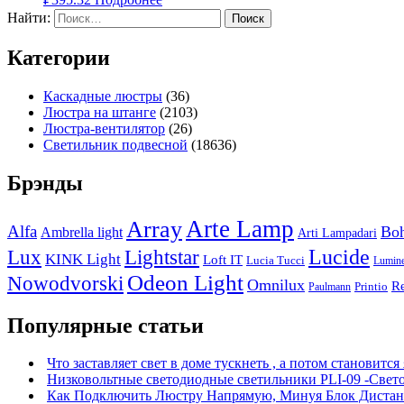
Найти:
Категории
Каскадные люстры
(36)
Люстра на штанге
(2103)
Люстра-вентилятор
(26)
Светильник подвесной
(18636)
Брэнды
Arte Lamp
Array
Alfa
Boh
Ambrella light
Arti Lampadari
Lucide
Lux
Lightstar
KINK Light
Loft IT
Lucia Tucci
Lumin
Odeon Light
Nowodvorski
Omnilux
R
Printio
Paulmann
Популярные статьи
Что заставляет свет в доме тускнеть , а потом становится
Низковольтные светодиодные светильники PLI-09 -Свет
Как Подключить Люстру Напрямую, Минуя Блок Дистан