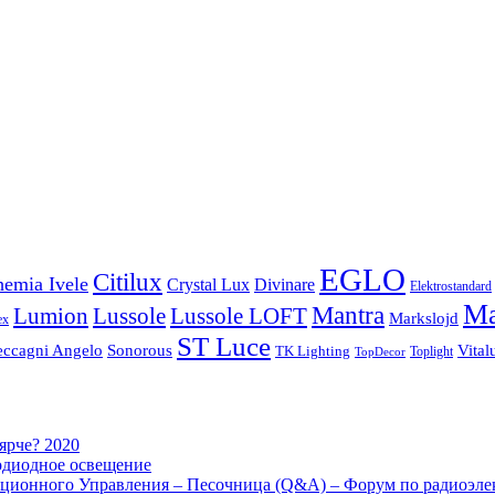
EGLO
Citilux
emia Ivele
Crystal Lux
Divinare
Elektrostandard
Ma
Mantra
Lussole
Lumion
Lussole LOFT
Markslojd
ex
ST Luce
eccagni Angelo
Sonorous
Vital
TK Lighting
Toplight
TopDecor
 ярче? 2020
одиодное освещение
ционного Управления – Песочница (Q&A) – Форум по радиоэле