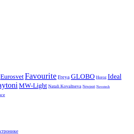
Favourite
Ideal
Eurosvet
GLOBO
Freya
Horoz
ytoni
MW-Light
Natali Kovaltseva
Newport
Novotech
uce
ктронике