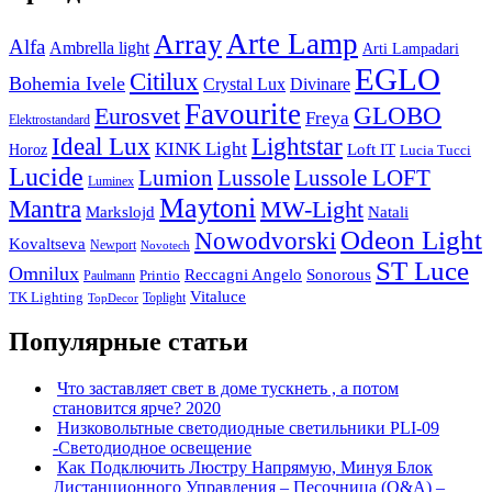
Arte Lamp
Array
Alfa
Ambrella light
Arti Lampadari
EGLO
Citilux
Bohemia Ivele
Crystal Lux
Divinare
Favourite
Eurosvet
GLOBO
Freya
Elektrostandard
Ideal Lux
Lightstar
KINK Light
Loft IT
Horoz
Lucia Tucci
Lucide
Lussole
Lumion
Lussole LOFT
Luminex
Maytoni
Mantra
MW-Light
Markslojd
Natali
Odeon Light
Nowodvorski
Kovaltseva
Newport
Novotech
ST Luce
Omnilux
Reccagni Angelo
Sonorous
Printio
Paulmann
Vitaluce
TK Lighting
Toplight
TopDecor
Популярные статьи
Что заставляет свет в доме тускнеть , а потом
становится ярче? 2020
Низковольтные светодиодные светильники PLI-09
-Светодиодное освещение
Как Подключить Люстру Напрямую, Минуя Блок
Дистанционного Управления – Песочница (Q&A) –