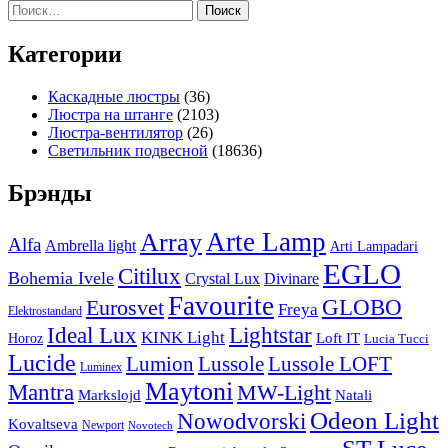
Найти:
Категории
Каскадные люстры
(36)
Люстра на штанге
(2103)
Люстра-вентилятор
(26)
Светильник подвесной
(18636)
Брэнды
Arte Lamp
Array
Alfa
Ambrella light
Arti Lampadari
EGLO
Citilux
Bohemia Ivele
Crystal Lux
Divinare
Favourite
Eurosvet
GLOBO
Freya
Elektrostandard
Ideal Lux
Lightstar
KINK Light
Loft IT
Horoz
Lucia Tucci
Lucide
Lussole
Lumion
Lussole LOFT
Luminex
Maytoni
Mantra
MW-Light
Markslojd
Natali
Odeon Light
Nowodvorski
Kovaltseva
Newport
Novotech