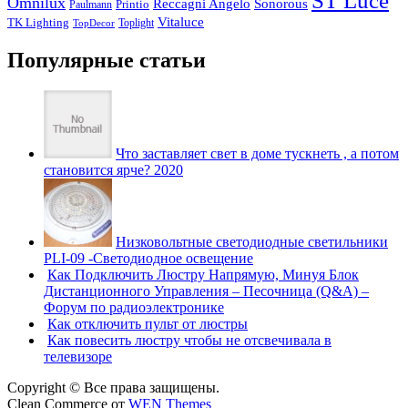
ST Luce
Omnilux
Reccagni Angelo
Sonorous
Printio
Paulmann
Vitaluce
TK Lighting
Toplight
TopDecor
Популярные статьи
Что заставляет свет в доме тускнеть , а потом
становится ярче? 2020
Низковольтные светодиодные светильники
PLI-09 -Светодиодное освещение
Как Подключить Люстру Напрямую, Минуя Блок
Дистанционного Управления – Песочница (Q&A) –
Форум по радиоэлектронике
Как отключить пульт от люстры
Как повесить люстру чтобы не отсвечивала в
телевизоре
Copyright © Все права защищены.
Clean Commerce от
WEN Themes