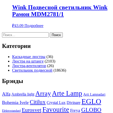
Wink Подвесной светильник Wink
Рамон MDM2781/1
₽
43.09
Подробнее
Найти:
Категории
Каскадные люстры
(36)
Люстра на штанге
(2103)
Люстра-вентилятор
(26)
Светильник подвесной
(18636)
Брэнды
Arte Lamp
Array
Alfa
Ambrella light
Arti Lampadari
EGLO
Citilux
Bohemia Ivele
Crystal Lux
Divinare
Favourite
Eurosvet
GLOBO
Freya
Elektrostandard