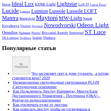
Ideal Lux
Lightstar
KINK Light
Loft IT
Horoz
Lucia Tucci
Lucide
Lussole
Lumion
Lussole LOFT
Luminex
Maytoni
Mantra
MW-Light
Markslojd
Natali
Odeon Light
Nowodvorski
Kovaltseva
Newport
Novotech
ST Luce
Omnilux
Reccagni Angelo
Sonorous
Printio
Paulmann
Vitaluce
TK Lighting
Toplight
TopDecor
Популярные статьи
Что заставляет свет в доме тускнеть , а потом
становится ярче? 2020
Низковольтные светодиодные светильники PLI-09
-Светодиодное освещение
Как Подключить Люстру Напрямую, Минуя Блок
Дистанционного Управления – Песочница (Q&A) –
Форум по радиоэлектронике
Как отключить пульт от люстры
Как повесить люстру чтобы не отсвечивала в