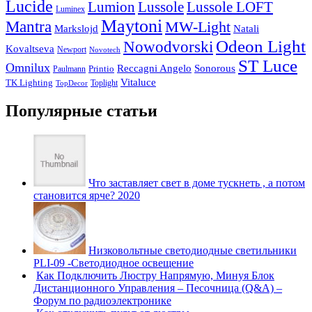
Lucide
Lussole
Lumion
Lussole LOFT
Luminex
Maytoni
Mantra
MW-Light
Markslojd
Natali
Odeon Light
Nowodvorski
Kovaltseva
Newport
Novotech
ST Luce
Omnilux
Reccagni Angelo
Sonorous
Printio
Paulmann
Vitaluce
TK Lighting
Toplight
TopDecor
Популярные статьи
Что заставляет свет в доме тускнеть , а потом
становится ярче? 2020
Низковольтные светодиодные светильники
PLI-09 -Светодиодное освещение
Как Подключить Люстру Напрямую, Минуя Блок
Дистанционного Управления – Песочница (Q&A) –
Форум по радиоэлектронике