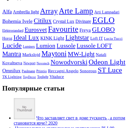
Arte Lamp
Array
Alfa
Ambrella light
Arti Lampadari
EGLO
Citilux
Bohemia Ivele
Crystal Lux
Divinare
Favourite
Eurosvet
GLOBO
Freya
Elektrostandard
Ideal Lux
Lightstar
KINK Light
Loft IT
Horoz
Lucia Tucci
Lucide
Lussole
Lumion
Lussole LOFT
Luminex
Maytoni
Mantra
MW-Light
Markslojd
Natali
Odeon Light
Nowodvorski
Kovaltseva
Newport
Novotech
ST Luce
Omnilux
Reccagni Angelo
Sonorous
Printio
Paulmann
Vitaluce
TK Lighting
Toplight
TopDecor
Популярные статьи
Что заставляет свет в доме тускнеть , а потом
становится ярче? 2020