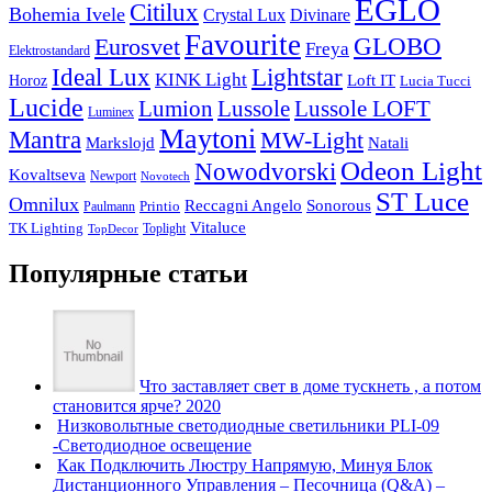
EGLO
Citilux
Bohemia Ivele
Crystal Lux
Divinare
Favourite
Eurosvet
GLOBO
Freya
Elektrostandard
Ideal Lux
Lightstar
KINK Light
Loft IT
Horoz
Lucia Tucci
Lucide
Lussole
Lumion
Lussole LOFT
Luminex
Maytoni
Mantra
MW-Light
Markslojd
Natali
Odeon Light
Nowodvorski
Kovaltseva
Newport
Novotech
ST Luce
Omnilux
Reccagni Angelo
Sonorous
Printio
Paulmann
Vitaluce
TK Lighting
Toplight
TopDecor
Популярные статьи
Что заставляет свет в доме тускнеть , а потом
становится ярче? 2020
Низковольтные светодиодные светильники PLI-09
-Светодиодное освещение
Как Подключить Люстру Напрямую, Минуя Блок
Дистанционного Управления – Песочница (Q&A) –