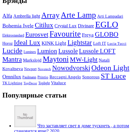
Брэнды
Arte Lamp
Array
Alfa
Ambrella light
Arti Lampadari
EGLO
Citilux
Bohemia Ivele
Crystal Lux
Divinare
Favourite
Eurosvet
GLOBO
Freya
Elektrostandard
Ideal Lux
Lightstar
KINK Light
Loft IT
Horoz
Lucia Tucci
Lucide
Lussole
Lumion
Lussole LOFT
Luminex
Maytoni
Mantra
MW-Light
Markslojd
Natali
Odeon Light
Nowodvorski
Kovaltseva
Newport
Novotech
ST Luce
Omnilux
Reccagni Angelo
Sonorous
Printio
Paulmann
Vitaluce
TK Lighting
Toplight
TopDecor
Популярные статьи
Что заставляет свет в доме тускнеть , а потом
становится ярче? 2020