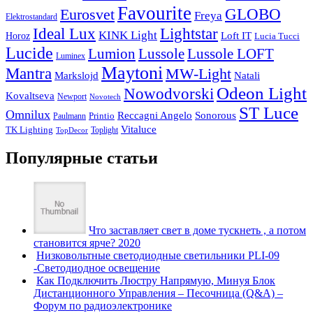
Favourite
Eurosvet
GLOBO
Freya
Elektrostandard
Ideal Lux
Lightstar
KINK Light
Loft IT
Horoz
Lucia Tucci
Lucide
Lussole
Lumion
Lussole LOFT
Luminex
Maytoni
Mantra
MW-Light
Markslojd
Natali
Odeon Light
Nowodvorski
Kovaltseva
Newport
Novotech
ST Luce
Omnilux
Reccagni Angelo
Sonorous
Printio
Paulmann
Vitaluce
TK Lighting
Toplight
TopDecor
Популярные статьи
Что заставляет свет в доме тускнеть , а потом
становится ярче? 2020
Низковольтные светодиодные светильники PLI-09
-Светодиодное освещение
Как Подключить Люстру Напрямую, Минуя Блок
Дистанционного Управления – Песочница (Q&A) –
Форум по радиоэлектронике