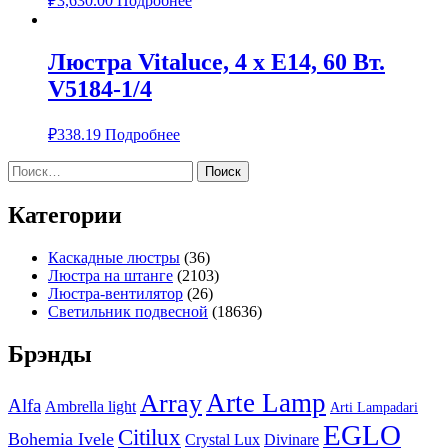
₽
3,630.00
Подробнее
Люстра Vitaluce, 4 х Е14, 60 Вт.
V5184-1/4
₽
338.19
Подробнее
Найти:
Категории
Каскадные люстры
(36)
Люстра на штанге
(2103)
Люстра-вентилятор
(26)
Светильник подвесной
(18636)
Брэнды
Arte Lamp
Array
Alfa
Ambrella light
Arti Lampadari
EGLO
Citilux
Bohemia Ivele
Crystal Lux
Divinare