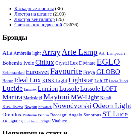
Каскадные люстры
(36)
Люстра на штанге
(2103)
Люстра-вентилятор
(26)
Светильник подвесной
(18636)
Брэнды
Arte Lamp
Array
Alfa
Ambrella light
Arti Lampadari
EGLO
Citilux
Bohemia Ivele
Crystal Lux
Divinare
Favourite
Eurosvet
GLOBO
Freya
Elektrostandard
Ideal Lux
Lightstar
KINK Light
Loft IT
Horoz
Lucia Tucci
Lucide
Lussole
Lumion
Lussole LOFT
Luminex
Maytoni
Mantra
MW-Light
Markslojd
Natali
Odeon Light
Nowodvorski
Kovaltseva
Newport
Novotech
ST Luce
Omnilux
Reccagni Angelo
Sonorous
Printio
Paulmann
Vitaluce
TK Lighting
Toplight
TopDecor
Популярные статьи