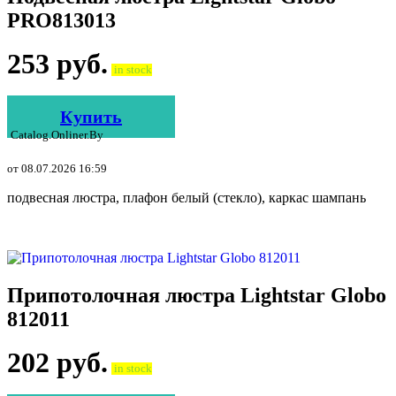
PRO813013
253
руб.
in stock
Купить
Catalog.onliner.by
от 08.07.2026 16:59
подвесная люстра, плафон белый (стекло), каркас шампань
Припотолочная люстра Lightstar Globo
812011
202
руб.
in stock