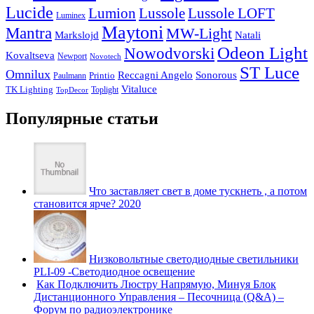
Lucide
Lussole
Lumion
Lussole LOFT
Luminex
Maytoni
Mantra
MW-Light
Markslojd
Natali
Odeon Light
Nowodvorski
Kovaltseva
Newport
Novotech
ST Luce
Omnilux
Reccagni Angelo
Sonorous
Printio
Paulmann
Vitaluce
TK Lighting
Toplight
TopDecor
Популярные статьи
Что заставляет свет в доме тускнеть , а потом
становится ярче? 2020
Низковольтные светодиодные светильники
PLI-09 -Светодиодное освещение
Как Подключить Люстру Напрямую, Минуя Блок
Дистанционного Управления – Песочница (Q&A) –
Форум по радиоэлектронике