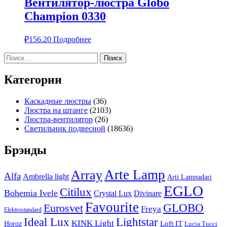
Вентилятор-люстра Globo
Champion 0330
₽
156.20
Подробнее
Найти:
Категории
Каскадные люстры
(36)
Люстра на штанге
(2103)
Люстра-вентилятор
(26)
Светильник подвесной
(18636)
Брэнды
Arte Lamp
Array
Alfa
Ambrella light
Arti Lampadari
EGLO
Citilux
Bohemia Ivele
Crystal Lux
Divinare
Favourite
Eurosvet
GLOBO
Freya
Elektrostandard
Ideal Lux
Lightstar
KINK Light
Loft IT
Horoz
Lucia Tucci