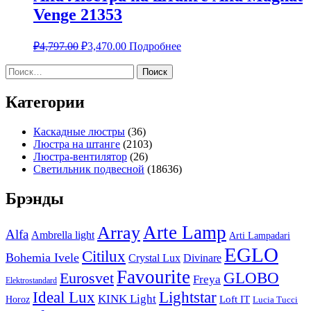
Venge 21353
₽
4,797.00
₽
3,470.00
Подробнее
Найти:
Категории
Каскадные люстры
(36)
Люстра на штанге
(2103)
Люстра-вентилятор
(26)
Светильник подвесной
(18636)
Брэнды
Arte Lamp
Array
Alfa
Ambrella light
Arti Lampadari
EGLO
Citilux
Bohemia Ivele
Crystal Lux
Divinare
Favourite
Eurosvet
GLOBO
Freya
Elektrostandard
Ideal Lux
Lightstar
KINK Light
Loft IT
Horoz
Lucia Tucci