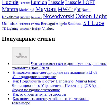
Lucide
Lussole
Lumion
Lussole LOFT
Luminex
Maytoni
Mantra
MW-Light
Markslojd
Natali
Odeon Light
Nowodvorski
Kovaltseva
Newport
Novotech
ST Luce
Omnilux
Reccagni Angelo
Sonorous
Printio
Paulmann
Vitaluce
TK Lighting
Toplight
TopDecor
Популярные статьи
Что заставляет свет в доме тускнеть , а потом
становится ярче? 2020
Низковольтные светодиодные светильники PLI-09
-Светодиодное освещение
Как Подключить Люстру Напрямую, Минуя Блок
Дистанционного Управления – Песочница (Q&A) –
Форум по радиоэлектронике
Как отключить пульт от люстры
Как повесить люстру чтобы не отсвечивала в
телевизоре