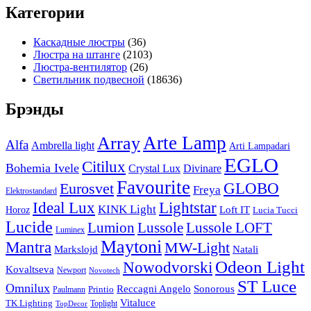
Категории
Каскадные люстры
(36)
Люстра на штанге
(2103)
Люстра-вентилятор
(26)
Светильник подвесной
(18636)
Брэнды
Arte Lamp
Array
Alfa
Ambrella light
Arti Lampadari
EGLO
Citilux
Bohemia Ivele
Crystal Lux
Divinare
Favourite
Eurosvet
GLOBO
Freya
Elektrostandard
Ideal Lux
Lightstar
KINK Light
Loft IT
Horoz
Lucia Tucci
Lucide
Lussole
Lumion
Lussole LOFT
Luminex
Maytoni
Mantra
MW-Light
Markslojd
Natali
Odeon Light
Nowodvorski
Kovaltseva
Newport
Novotech
ST Luce
Omnilux
Reccagni Angelo
Sonorous
Printio
Paulmann
Vitaluce
TK Lighting
Toplight
TopDecor