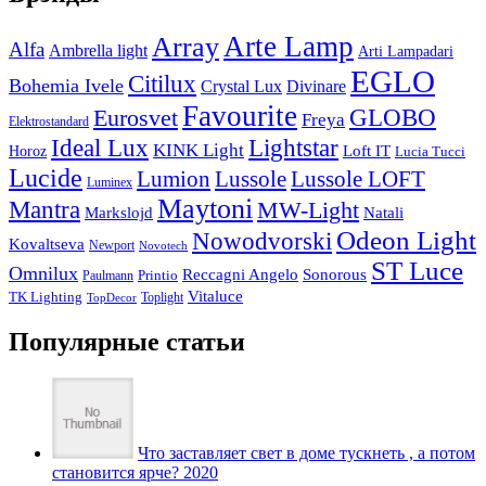
Arte Lamp
Array
Alfa
Ambrella light
Arti Lampadari
EGLO
Citilux
Bohemia Ivele
Crystal Lux
Divinare
Favourite
Eurosvet
GLOBO
Freya
Elektrostandard
Ideal Lux
Lightstar
KINK Light
Loft IT
Horoz
Lucia Tucci
Lucide
Lussole
Lumion
Lussole LOFT
Luminex
Maytoni
Mantra
MW-Light
Markslojd
Natali
Odeon Light
Nowodvorski
Kovaltseva
Newport
Novotech
ST Luce
Omnilux
Reccagni Angelo
Sonorous
Printio
Paulmann
Vitaluce
TK Lighting
Toplight
TopDecor
Популярные статьи
Что заставляет свет в доме тускнеть , а потом
становится ярче? 2020