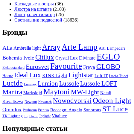
Каскадные люстры
(36)
Люстра на штанге
(2103)
Люстра-вентилятор
(26)
Светильник подвесной
(18636)
Брэнды
Arte Lamp
Array
Alfa
Ambrella light
Arti Lampadari
EGLO
Citilux
Bohemia Ivele
Crystal Lux
Divinare
Favourite
Eurosvet
GLOBO
Freya
Elektrostandard
Ideal Lux
Lightstar
KINK Light
Loft IT
Horoz
Lucia Tucci
Lucide
Lussole
Lumion
Lussole LOFT
Luminex
Maytoni
Mantra
MW-Light
Markslojd
Natali
Odeon Light
Nowodvorski
Kovaltseva
Newport
Novotech
ST Luce
Omnilux
Reccagni Angelo
Sonorous
Printio
Paulmann
Vitaluce
TK Lighting
Toplight
TopDecor
Популярные статьи