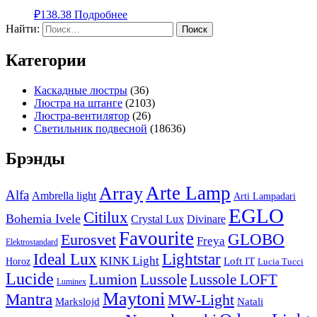
₽
138.38
Подробнее
Найти:
Категории
Каскадные люстры
(36)
Люстра на штанге
(2103)
Люстра-вентилятор
(26)
Светильник подвесной
(18636)
Брэнды
Arte Lamp
Array
Alfa
Ambrella light
Arti Lampadari
EGLO
Citilux
Bohemia Ivele
Crystal Lux
Divinare
Favourite
Eurosvet
GLOBO
Freya
Elektrostandard
Ideal Lux
Lightstar
KINK Light
Loft IT
Horoz
Lucia Tucci
Lucide
Lussole
Lumion
Lussole LOFT
Luminex
Maytoni
Mantra
MW-Light
Markslojd
Natali