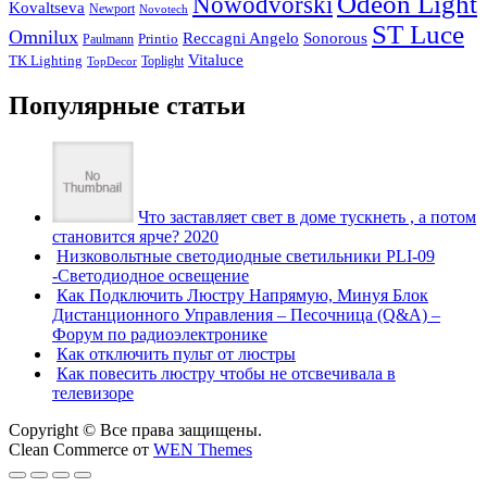
Odeon Light
Nowodvorski
Kovaltseva
Newport
Novotech
ST Luce
Omnilux
Reccagni Angelo
Sonorous
Printio
Paulmann
Vitaluce
TK Lighting
Toplight
TopDecor
Популярные статьи
Что заставляет свет в доме тускнеть , а потом
становится ярче? 2020
Низковольтные светодиодные светильники PLI-09
-Светодиодное освещение
Как Подключить Люстру Напрямую, Минуя Блок
Дистанционного Управления – Песочница (Q&A) –
Форум по радиоэлектронике
Как отключить пульт от люстры
Как повесить люстру чтобы не отсвечивала в
телевизоре
Copyright © Все права защищены.
Clean Commerce от
WEN Themes