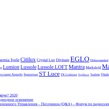
EGLO
Citilux
emia Ivele
Crystal Lux
Divinare
Elektrostandard
Ma
Mantra
Lussole
Lumion
Lussole LOFT
Markslojd
ex
ST Luce
eccagni Angelo
Sonorous
Vital
TK Lighting
Toplight
TopDecor
 ярче? 2020
одиодное освещение
ционного Управления – Песочница (Q&A) – Форум по радиоэле