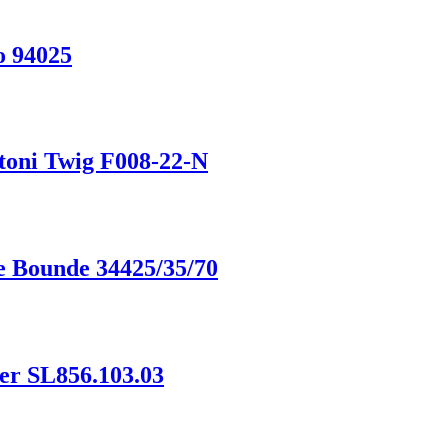
o 94025
oni Twig F008-22-N
 Bounde 34425/35/70
er SL856.103.03