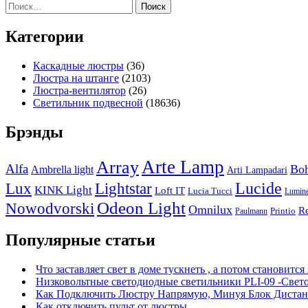
Найти:
Категории
Каскадные люстры
(36)
Люстра на штанге
(2103)
Люстра-вентилятор
(26)
Светильник подвесной
(18636)
Брэнды
Arte Lamp
Array
Alfa
Boh
Ambrella light
Arti Lampadari
Lucide
Lux
Lightstar
KINK Light
Loft IT
Lucia Tucci
Lumin
Odeon Light
Nowodvorski
Omnilux
R
Printio
Paulmann
Популярные статьи
Что заставляет свет в доме тускнеть , а потом становится
Низковольтные светодиодные светильники PLI-09 -Свет
Как Подключить Люстру Напрямую, Минуя Блок Дистан
Как отключить пульт от люстры