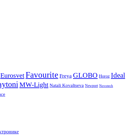
Favourite
Ideal
Eurosvet
GLOBO
Freya
Horoz
ytoni
MW-Light
Natali Kovaltseva
Newport
Novotech
uce
ктронике