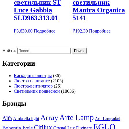
светильник ST
светильник
Luce Gabbia
Mantra Organica
SLD963.313.01
5141
₽
3,630.00
Подробнее
₽
192.30
Подробнее
Найти:
Категории
Каскадные люстры
(36)
Люстра на штанге
(2103)
Люстра-вентилятор
(26)
Светильник подвесной
(18636)
Брэнды
Arte Lamp
Array
Alfa
Ambrella light
Arti Lampadari
EGLO
Citilux
Bohemia Ivele
Crystal Lux
Divinare