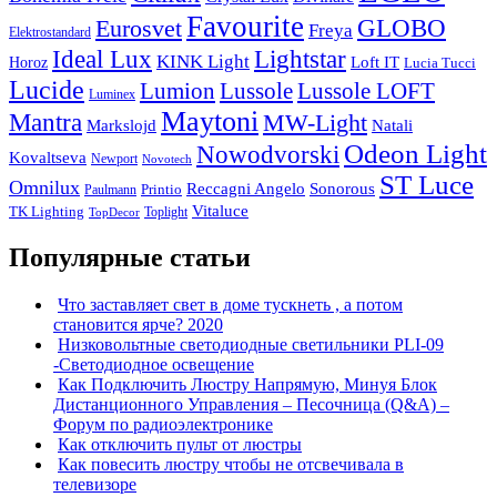
Favourite
Eurosvet
GLOBO
Freya
Elektrostandard
Ideal Lux
Lightstar
KINK Light
Loft IT
Horoz
Lucia Tucci
Lucide
Lussole
Lumion
Lussole LOFT
Luminex
Maytoni
Mantra
MW-Light
Markslojd
Natali
Odeon Light
Nowodvorski
Kovaltseva
Newport
Novotech
ST Luce
Omnilux
Reccagni Angelo
Sonorous
Printio
Paulmann
Vitaluce
TK Lighting
Toplight
TopDecor
Популярные статьи
Что заставляет свет в доме тускнеть , а потом
становится ярче? 2020
Низковольтные светодиодные светильники PLI-09
-Светодиодное освещение
Как Подключить Люстру Напрямую, Минуя Блок
Дистанционного Управления – Песочница (Q&A) –
Форум по радиоэлектронике
Как отключить пульт от люстры
Как повесить люстру чтобы не отсвечивала в
телевизоре