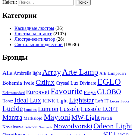
Найти:
Категории
Каскадные люстры
(36)
Люстра на штанге
(2103)
Люстра-вентилятор
(26)
Светильник подвесной
(18636)
Брэнды
Arte Lamp
Array
Alfa
Ambrella light
Arti Lampadari
EGLO
Citilux
Bohemia Ivele
Crystal Lux
Divinare
Favourite
Eurosvet
GLOBO
Freya
Elektrostandard
Ideal Lux
Lightstar
KINK Light
Loft IT
Horoz
Lucia Tucci
Lucide
Lussole
Lumion
Lussole LOFT
Luminex
Maytoni
Mantra
MW-Light
Markslojd
Natali
Odeon Light
Nowodvorski
Kovaltseva
Newport
Novotech
ST Luce
Omnilux