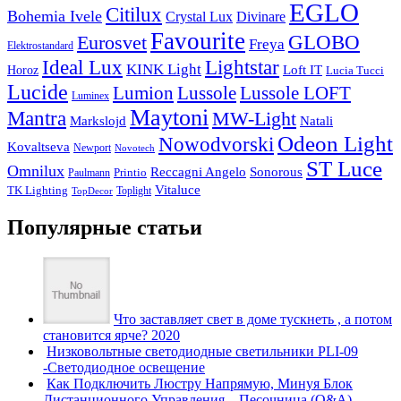
EGLO
Citilux
Bohemia Ivele
Crystal Lux
Divinare
Favourite
Eurosvet
GLOBO
Freya
Elektrostandard
Ideal Lux
Lightstar
KINK Light
Loft IT
Horoz
Lucia Tucci
Lucide
Lussole
Lumion
Lussole LOFT
Luminex
Maytoni
Mantra
MW-Light
Markslojd
Natali
Odeon Light
Nowodvorski
Kovaltseva
Newport
Novotech
ST Luce
Omnilux
Reccagni Angelo
Sonorous
Printio
Paulmann
Vitaluce
TK Lighting
Toplight
TopDecor
Популярные статьи
Что заставляет свет в доме тускнеть , а потом
становится ярче? 2020
Низковольтные светодиодные светильники PLI-09
-Светодиодное освещение
Как Подключить Люстру Напрямую, Минуя Блок
Дистанционного Управления – Песочница (Q&A) –