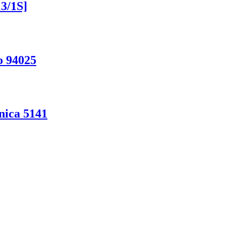
3/1S]
o 94025
ica 5141