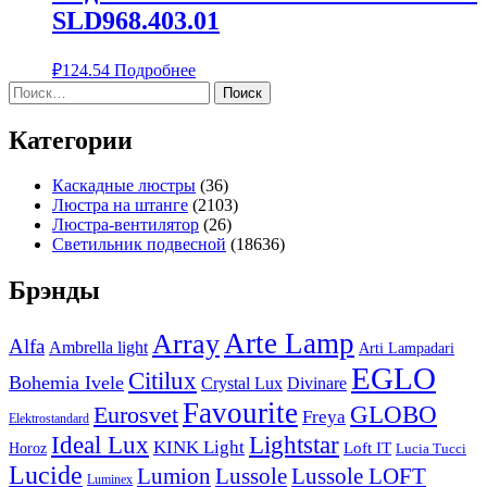
SLD968.403.01
₽
124.54
Подробнее
Найти:
Категории
Каскадные люстры
(36)
Люстра на штанге
(2103)
Люстра-вентилятор
(26)
Светильник подвесной
(18636)
Брэнды
Arte Lamp
Array
Alfa
Ambrella light
Arti Lampadari
EGLO
Citilux
Bohemia Ivele
Crystal Lux
Divinare
Favourite
Eurosvet
GLOBO
Freya
Elektrostandard
Ideal Lux
Lightstar
KINK Light
Loft IT
Horoz
Lucia Tucci
Lucide
Lussole
Lumion
Lussole LOFT
Luminex