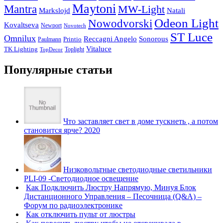
Maytoni
Mantra
MW-Light
Markslojd
Natali
Odeon Light
Nowodvorski
Kovaltseva
Newport
Novotech
ST Luce
Omnilux
Reccagni Angelo
Sonorous
Printio
Paulmann
Vitaluce
TK Lighting
Toplight
TopDecor
Популярные статьи
Что заставляет свет в доме тускнеть , а потом
становится ярче? 2020
Низковольтные светодиодные светильники
PLI-09 -Светодиодное освещение
Как Подключить Люстру Напрямую, Минуя Блок
Дистанционного Управления – Песочница (Q&A) –
Форум по радиоэлектронике
Как отключить пульт от люстры