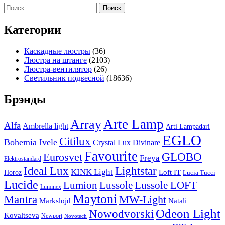
Найти:
Категории
Каскадные люстры
(36)
Люстра на штанге
(2103)
Люстра-вентилятор
(26)
Светильник подвесной
(18636)
Брэнды
Arte Lamp
Array
Alfa
Ambrella light
Arti Lampadari
EGLO
Citilux
Bohemia Ivele
Crystal Lux
Divinare
Favourite
Eurosvet
GLOBO
Freya
Elektrostandard
Ideal Lux
Lightstar
KINK Light
Loft IT
Horoz
Lucia Tucci
Lucide
Lussole
Lumion
Lussole LOFT
Luminex
Maytoni
Mantra
MW-Light
Markslojd
Natali
Odeon Light
Nowodvorski
Kovaltseva
Newport
Novotech