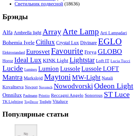
Светильник подвесной
(18636)
Брэнды
Arte Lamp
Array
Alfa
Ambrella light
Arti Lampadari
EGLO
Citilux
Bohemia Ivele
Crystal Lux
Divinare
Favourite
Eurosvet
GLOBO
Freya
Elektrostandard
Ideal Lux
Lightstar
KINK Light
Loft IT
Horoz
Lucia Tucci
Lucide
Lussole
Lumion
Lussole LOFT
Luminex
Maytoni
Mantra
MW-Light
Markslojd
Natali
Odeon Light
Nowodvorski
Kovaltseva
Newport
Novotech
ST Luce
Omnilux
Reccagni Angelo
Sonorous
Printio
Paulmann
Vitaluce
TK Lighting
Toplight
TopDecor
Популярные статьи